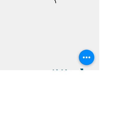
【ドリン
ク/DRINK】
マサラチャイ/ラッシーなど