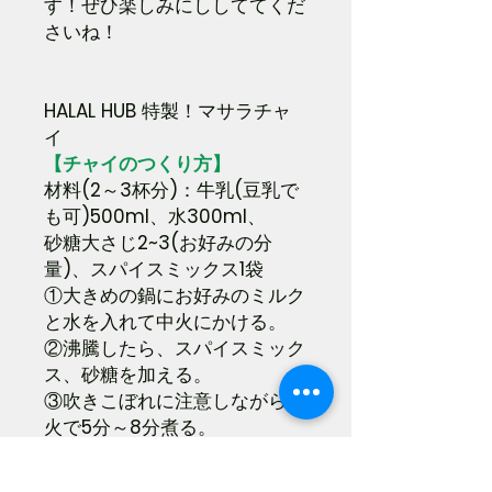
す！ぜひ楽しみにししててくだ
さいね！
HALAL HUB 特製！マサラチャ
イ
【チャイのつくり方】
材料(2～3杯分)：牛乳(豆乳で
も可)500ml、水300ml、
砂糖大さじ2~3(お好みの分
量)、スパイスミックス1袋
①大きめの鍋にお好みのミルク
と水を入れて中火にかける。
②沸騰したら、スパイスミック
ス、砂糖を加える。
③吹きこぼれに注意しながら弱
火で5分～8分煮る。
④茶漉しを通してコップに注い
で、出来上がり☆