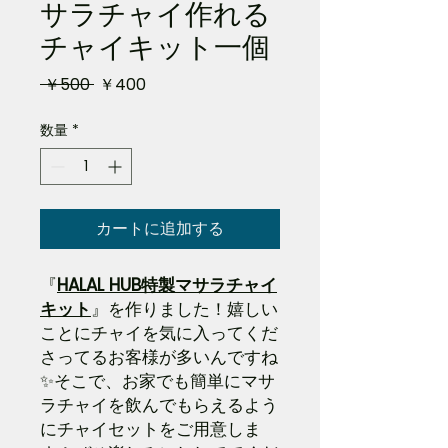
サラチャイ作れる
チャイキット一個
通
セ
 ￥500 
￥400
常
ー
数量
*
価
ル
格
価
格
カートに追加する
『
HALAL HUB特製マサラチャイ
キット
』を作りました！嬉しい
ことにチャイを気に入ってくだ
さってるお客様が多いんですね
✨そこで、お家でも簡単にマサ
ラチャイを飲んでもらえるよう
にチャイセットをご用意しま